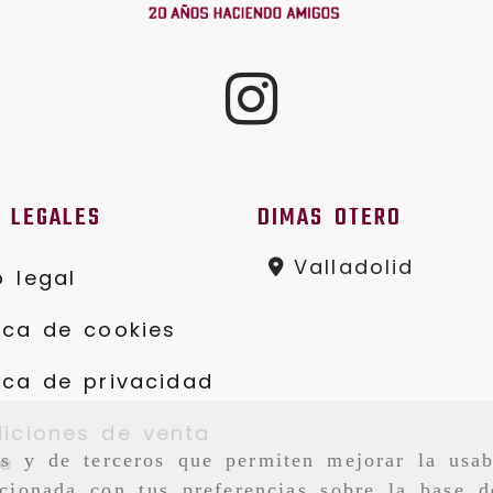
S LEGALES
DIMAS OTERO
Valladolid
o legal
tica de cookies
tica de privacidad
iciones de venta
as y de terceros que permiten mejorar la usab
ne
cionada con tus preferencias sobre la base d