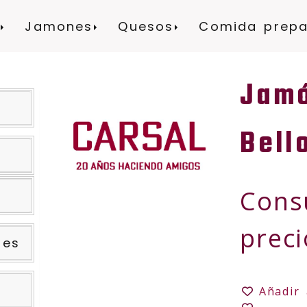
Jamones
Quesos
Comida prep
Jamó
Bell
Cons
s
preci
nes
Añadir 