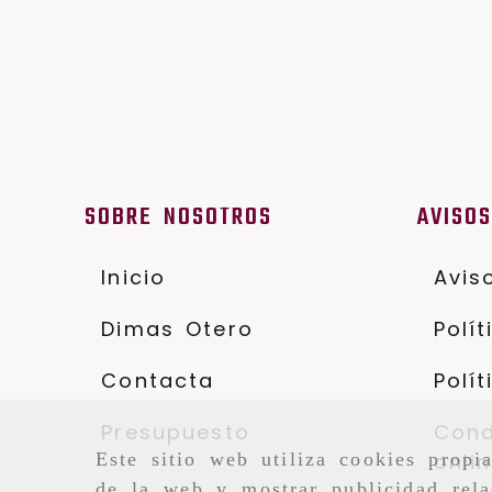
SOBRE NOSOTROS
AVISO
Inicio
Avis
Dimas Otero
Polí
Contacta
Polí
Presupuesto
Cond
Este sitio web utiliza cookies propi
onli
de la web y mostrar publicidad rela