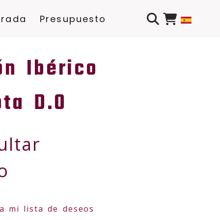
arada
Presupuesto
n Ibérico
ota D.O
ultar
o
a mi lista de deseos